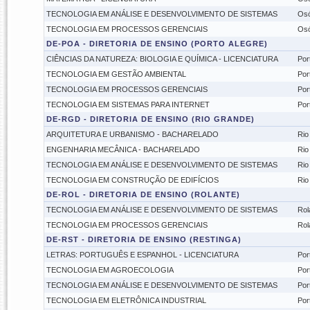
TECNOLOGIA EM ANÁLISE E DESENVOLVIMENTO DE SISTEMAS
Osó
TECNOLOGIA EM PROCESSOS GERENCIAIS
Osó
DE-POA - DIRETORIA DE ENSINO (PORTO ALEGRE)
CIÊNCIAS DA NATUREZA: BIOLOGIA E QUÍMICA - LICENCIATURA
Por
TECNOLOGIA EM GESTÃO AMBIENTAL
Por
TECNOLOGIA EM PROCESSOS GERENCIAIS
Por
TECNOLOGIA EM SISTEMAS PARA INTERNET
Por
DE-RGD - DIRETORIA DE ENSINO (RIO GRANDE)
ARQUITETURA E URBANISMO - BACHARELADO
Rio
ENGENHARIA MECÂNICA - BACHARELADO
Rio
TECNOLOGIA EM ANÁLISE E DESENVOLVIMENTO DE SISTEMAS
Rio
TECNOLOGIA EM CONSTRUÇÃO DE EDIFÍCIOS
Rio
DE-ROL - DIRETORIA DE ENSINO (ROLANTE)
TECNOLOGIA EM ANÁLISE E DESENVOLVIMENTO DE SISTEMAS
Rol
TECNOLOGIA EM PROCESSOS GERENCIAIS
Rol
DE-RST - DIRETORIA DE ENSINO (RESTINGA)
LETRAS: PORTUGUÊS E ESPANHOL - LICENCIATURA
Por
TECNOLOGIA EM AGROECOLOGIA
Por
TECNOLOGIA EM ANÁLISE E DESENVOLVIMENTO DE SISTEMAS
Por
TECNOLOGIA EM ELETRÔNICA INDUSTRIAL
Por