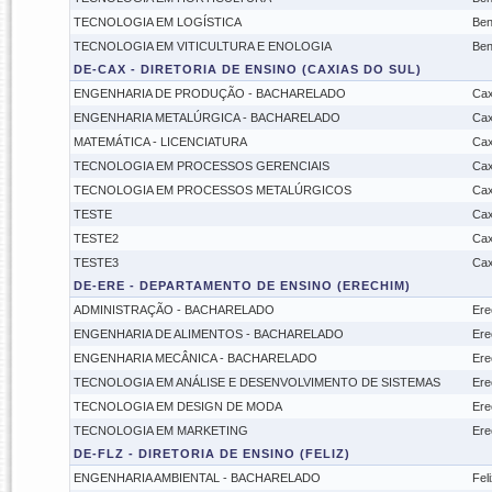
TECNOLOGIA EM LOGÍSTICA
Ben
TECNOLOGIA EM VITICULTURA E ENOLOGIA
Ben
DE-CAX - DIRETORIA DE ENSINO (CAXIAS DO SUL)
ENGENHARIA DE PRODUÇÃO - BACHARELADO
Cax
ENGENHARIA METALÚRGICA - BACHARELADO
Cax
MATEMÁTICA - LICENCIATURA
Cax
TECNOLOGIA EM PROCESSOS GERENCIAIS
Cax
TECNOLOGIA EM PROCESSOS METALÚRGICOS
Cax
TESTE
Cax
TESTE2
Cax
TESTE3
Cax
DE-ERE - DEPARTAMENTO DE ENSINO (ERECHIM)
ADMINISTRAÇÃO - BACHARELADO
Ere
ENGENHARIA DE ALIMENTOS - BACHARELADO
Ere
ENGENHARIA MECÂNICA - BACHARELADO
Ere
TECNOLOGIA EM ANÁLISE E DESENVOLVIMENTO DE SISTEMAS
Ere
TECNOLOGIA EM DESIGN DE MODA
Ere
TECNOLOGIA EM MARKETING
Ere
DE-FLZ - DIRETORIA DE ENSINO (FELIZ)
ENGENHARIA AMBIENTAL - BACHARELADO
Feli