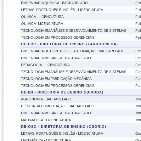
ENGENHARIA QUÍMICA - BACHARELADO
Feli
LETRAS: PORTUGUÊS E INGLÊS - LICENCIATURA
Feli
QUÍMICA - LICENCIATURA
Feli
QUÍMICA- LICENCIATURA
Feli
TECNOLOGIA EM ANÁLISE E DESENVOLVIMENTO DE SISTEMAS
Feli
TECNOLOGIA EM PROCESSOS GERENCIAIS
Feli
DE-FRP - DIRETORIA DE ENSINO (FARROUPILHA)
ENGENHARIA DE CONTROLE E AUTOMAÇÃO - BACHARELADO
Far
ENGENHARIA MECÂNICA - BACHARELADO
Far
PEDAGOGIA - LICENCIATURA
Far
TECNOLOGIA EM ANÁLISE E DESENVOLVIMENTO DE SISTEMAS
Far
TECNOLOGIA EM FABRICAÇÃO MECÂNICA
Far
TECNOLOGIA EM PROCESSOS GERENCIAIS
Far
DE-IBI - DIRETORIA DE ENSINO (IBIRUBA)
AGRONOMIA - BACHARELADO
Ibi
CIÊNCIA DA COMPUTAÇÃO - BACHARELADO
Ibi
ENGENHARIA MECÂNICA - BACHARELADO
Ibi
MATEMÁTICA - LICENCIATURA
Ibi
DE-OSO - DIRETORIA DE ENSINO (OSORIO)
LETRAS: PORTUGUÊS E INGLÊS - LICENCIATURA
Osó
MATEMÁTICA - LICENCIATURA
Osó